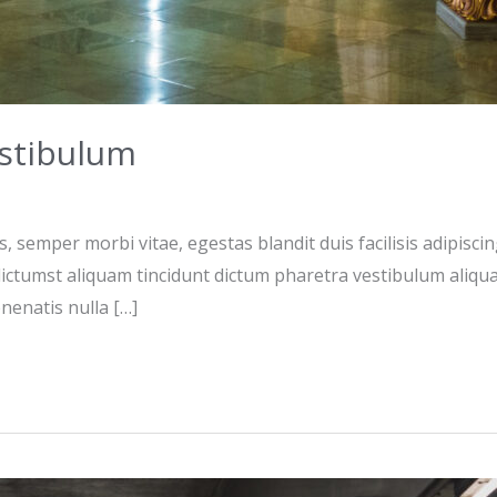
estibulum
is, semper morbi vitae, egestas blandit duis facilisis adip
dictumst aliquam tincidunt dictum pharetra vestibulum aliqua
nenatis nulla […]