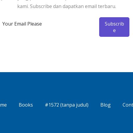
kami. Subscribe dan dapatkan email terbaru.
Subscrib
e
me
Books
#1572 (tanpa judul)
Blog
Cont