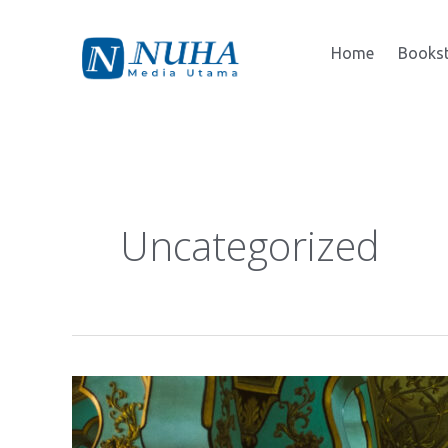
Lewati
Home
Books
ke
konten
Uncategorized
Visit
sagittis
malesuada