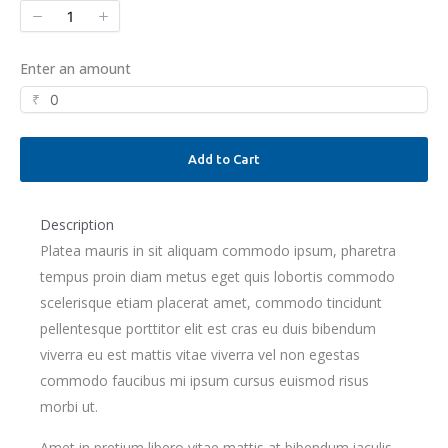
Enter an amount
₹
Add to Cart
Description
Platea mauris in sit aliquam commodo ipsum, pharetra
tempus proin diam metus eget quis lobortis commodo
scelerisque etiam placerat amet, commodo tincidunt
pellentesque porttitor elit est cras eu duis bibendum
viverra eu est mattis vitae viverra vel non egestas
commodo faucibus mi ipsum cursus euismod risus
morbi ut.
Amet in pretium libero vitae mattis at bibendum iaculis