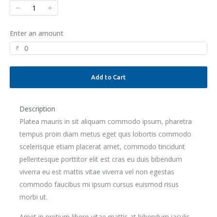
Enter an amount
₹
Add to Cart
Description
Platea mauris in sit aliquam commodo ipsum, pharetra
tempus proin diam metus eget quis lobortis commodo
scelerisque etiam placerat amet, commodo tincidunt
pellentesque porttitor elit est cras eu duis bibendum
viverra eu est mattis vitae viverra vel non egestas
commodo faucibus mi ipsum cursus euismod risus
morbi ut.
Amet in pretium libero vitae mattis at bibendum iaculis