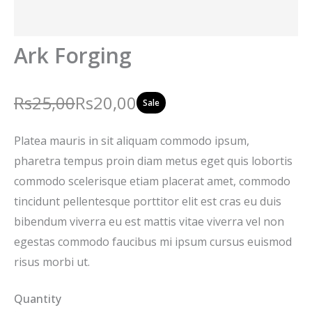
Ark Forging
W
N
Rs25,00
Rs20,00
Sale
a
o
Platea mauris in sit aliquam commodo ipsum,
s
w
pharetra tempus proin diam metus eget quis lobortis
commodo scelerisque etiam placerat amet, commodo
tincidunt pellentesque porttitor elit est cras eu duis
bibendum viverra eu est mattis vitae viverra vel non
egestas commodo faucibus mi ipsum cursus euismod
risus morbi ut.
Quantity